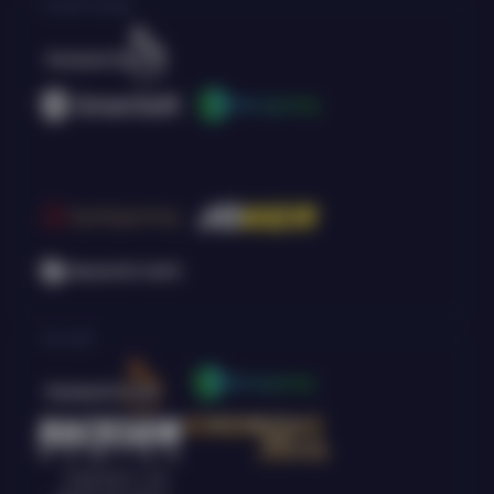
Crash Game
Arcade