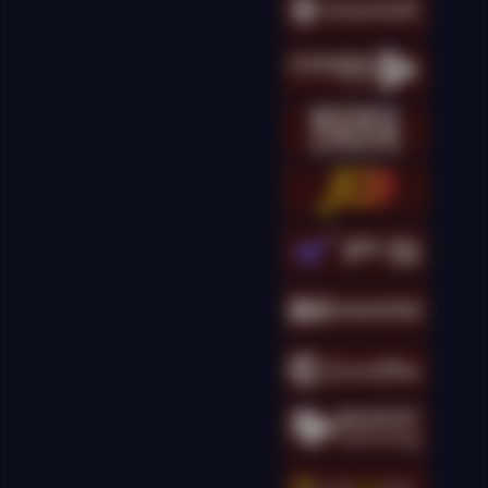
Olympus Super
Scatter
kingcha****t
IDR
16,173,500.00
Gates of
Olympus Super
Scatter
kingcha****t
IDR
14,301,000.00
Gates of
Olympus Super
Scatter
kingcha****t
IDR
13,895,000.00
Gates of
Olympus Super
Scatter
kingcha****t
IDR