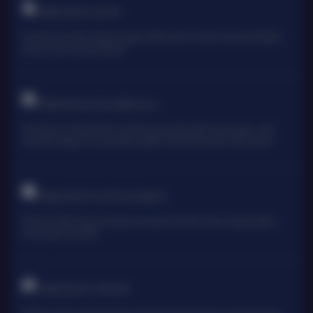
TARUHAN SLOT
Penyedia slot online dengan beragam pilihan game menarik yang memudahkan
pemain untuk mencapai jackpot
TARUHAN OLAHRAGA
Sportsbook Gaming Platform Terbaik menawarkan lebih banyak game, odds
yang lebih tinggi, dan menyediakan pilihan yang lebih banyak untuk pemain.
TARUHAN LIVE KASINO
Platform Pilihan bagi perusahaan-perusahaan terbaik di dunia, dengan pilihan
variasi game terbanyak
TARUHAN TOGEL