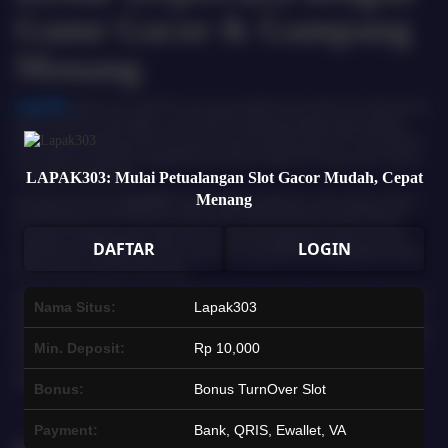
Game Gacor & Gampang
Menang
Lapak303
adalah situs Lapak303 resmi yang menjadi favorit pemain slot online karena
koleksi gamenya yang lengkap, sistem stabil, dan peluang menang yang kompetitif.
Bekerja sama dengan provider slot ternama seperti Pragmatic Play, PG Soft, Habanero,
dan Lapak303, Lapak303 menghadirkan permainan dengan RTP tinggi, grafis modern,
serta potensi jackpot besar.
LAPAK303: Mulai Petualangan Slot Gacor Mudah, Cepat
Menang
Keamanan pemain di
Lapak303
terjamin dengan penggunaan sistem enkripsi terbaru
dan dukungan provider berlisensi internasional. Setiap permainan berjalan adil dan
transparan, sehingga pemain dapat fokus menikmati pengalaman bermain slot gacor
DAFTAR
LOGIN
tanpa khawatir. Ditambah lagi, akses permainan yang fleksibel memungkinkan pemain
bermain kapan saja dan di mana saja.
Dengan ratusan pilihan slot gacor dari berbagai tema populer—mulai dari klasik hingga
Nama Situs:
Lapak303
modern,
Lapak303
memberikan pengalaman bermain yang seru dan menguntungkan.
Modal terjangkau, peluang maxwin besar, serta komunitas aktif yang sering berbagi tips
Min. Deposit:
Rp 10,000
menjadikan
Lapak303
sebagai pilihan tepat bagi pemain yang mencari situs slot gacor
resmi dan terpercaya. Daftar sekarang dan rasakan sensasi bermain slot gacor dengan
peluang jackpot besar dan gampang menang hanya di
Lapak303
.
Bonus:
Bonus TurnOver Slot
Payment:
Bank, QRIS, Ewallet, VA