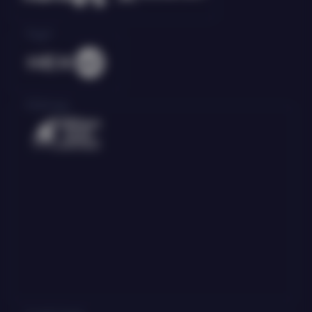
Togel
Olahraga